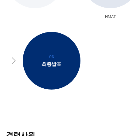
HMAT
06
최종발표
경력사원