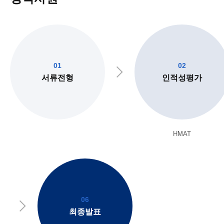
01
02
서류전형
인적성평가
HMAT
06
최종발표