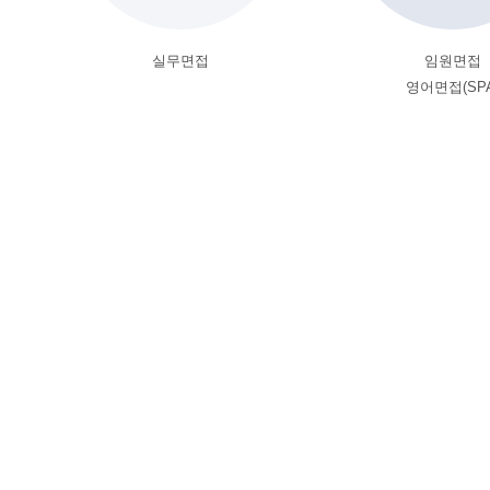
실무면접
임원면접
영어면접(SPA